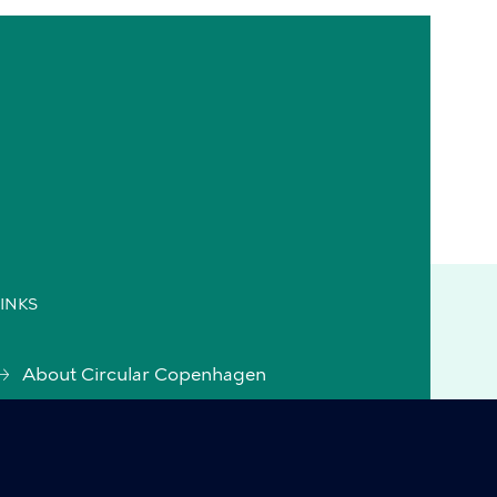
INKS
About Circular Copenhagen
Accessibility statement
(was.digst.dk)