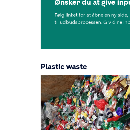
Ønsker du at give inp
Følg linket for at åbne en ny side
til udbudsprocessen:
Giv dine in
Plastic waste
Image