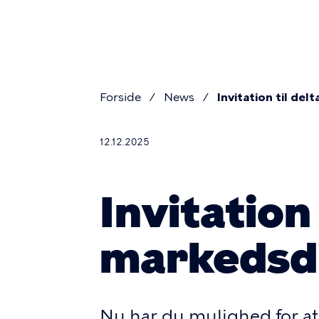
Primar
Skip
to
navigat
main
content
Forside
News
Invitation til del
Breadcr
12.12.2025
Invitation 
markedsd
Nu har du mulighed for at