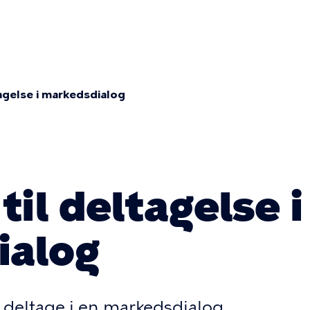
y
ion
tagelse i markedsdialog
umb
til deltagelse i
ialog
 deltage i en markedsdialog